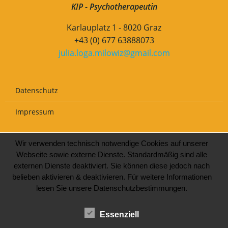
KIP - Psychotherapeutin
Karlauplatz 1 - 8020 Graz
+43 (0) 677 63888073
julia.loga.milowiz@gmail.com
Datenschutz
Impressum
Wir verwenden technisch notwendige Cookies auf unserer
Webseite sowie externe Dienste. Standardmäßig sind alle
externen Dienste deaktiviert. Sie können diese jedoch nach
belieben aktivieren & deaktivieren. Für weitere Informationen
lesen Sie unsere Datenschutzbestimmungen.
Essenziell